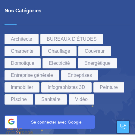
Nos Catégories
Architecte
BUREAUX D'ÉTUDES
Charpente
Chauffage
Couvreur
Domotique
Electricité
Energétique
Entreprise générale
Entreprises
Immobilier
Infographistes 3D
Peinture
Piscine
Sanitaire
Vidéo
Se connecter avec Google