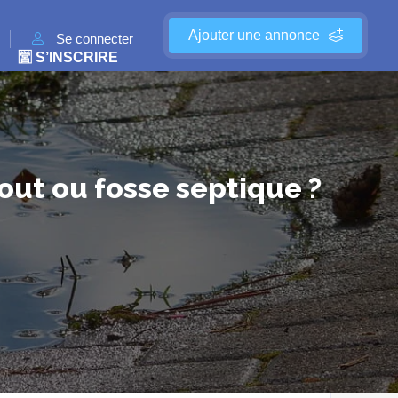
Ajouter une annonce
Se connecter
🈺 S’INSCRIRE
gout ou fosse septique ?