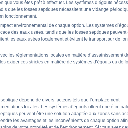
ien que vous êtes prêt à effectuer. Les systèmes d’égouts nécess
tandis que les fosses septiques nécessitent une vidange périodiq
bon fonctionnement.
’impact environnemental de chaque option. Les systèmes d’égo
fficace des eaux usées, tandis que les fosses septiques peuvent 
itent les eaux usées localement et évitent le transport sur de lo
avec les réglementations locales en matière d’assainissement d
des exigences strictes en matière de systèmes d’égouts ou de f
 septique dépend de divers facteurs tels que l’emplacement
lementations locales. Les systèmes d’égouts offrent une éliminat
 septiques peuvent être une solution adaptée aux zones sans ac
rendre les avantages et les inconvénients de chaque option afin
soins de votre propriété et de l’environnement. Si vous avez de