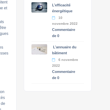
itent
L’efficacité
ue et
énergétique
10
uts
novembre 2022
être
Commentaire
ngues
de 0
L’annuaire du
es
bâtiment
osses
6 novembre
2022
Commentaire
de 0
ion
cès
 de
s