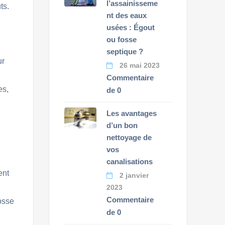
l’assainisseme
ts.
nt des eaux
usées : Égout
ou fosse
septique ?
ur
26 mai 2023
Commentaire
es,
de 0
Les avantages
d’un bon
nettoyage de
vos
canalisations
ent
2 janvier
2023
Commentaire
osse
de 0