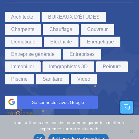
Architecte
BUREAUX D'ÉTUDES
Charpente
Chauffage
Couvreur
Domotique
Electricité
Energétique
Entreprise générale
Entreprises
Immobilier
Infographistes 3D
Peinture
Piscine
Sanitaire
Vidéo
Se connecter avec Google
Nous utilisons des cookies pour vous garantir la meilleure
expérience sur notre site web.
VLdesign
©
2022. Tous droits réservés.
OK
Politique de confidentialité