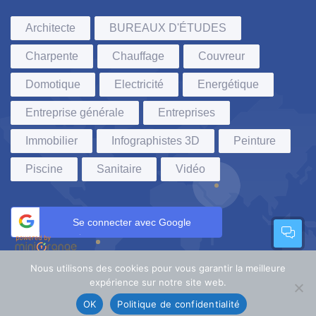
Architecte
BUREAUX D'ÉTUDES
Charpente
Chauffage
Couvreur
Domotique
Electricité
Energétique
Entreprise générale
Entreprises
Immobilier
Infographistes 3D
Peinture
Piscine
Sanitaire
Vidéo
Se connecter avec Google
Nous utilisons des cookies pour vous garantir la meilleure
expérience sur notre site web.
VLdesign
©
2022. Tous droits réservés.
OK
Politique de confidentialité