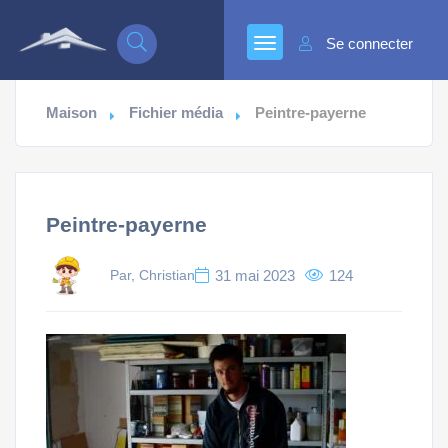
Se connecter
Maison
Fichier média
Peintre-payerne
Peintre-payerne
Par, Christian
31 mai 2023
124