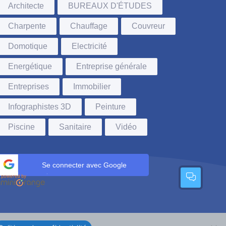
Architecte
BUREAUX D'ÉTUDES
Charpente
Chauffage
Couvreur
Domotique
Electricité
Energétique
Entreprise générale
Entreprises
Immobilier
Infographistes 3D
Peinture
Piscine
Sanitaire
Vidéo
Se connecter avec Google