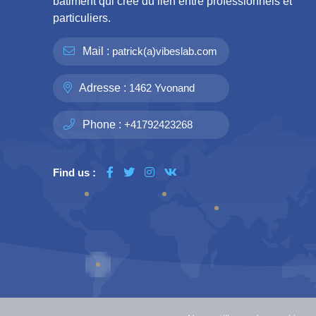
bâtiment qui crée du lien entre professionnels et
particuliers.
Mail :
patrick(a)vibeslab.com
Adresse :
1462 Yvonand
Phone :
+41792423268
Find us :