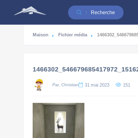
Recherche
Maison
Fichier média
1466302_54667968
1466302_546679685417972_1516
Par, Christian
31 mai 2023
151