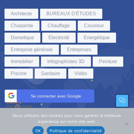
Architecte
BUREAUX D'ÉTUDES
Charpente
Chauffage
Couvreur
Domotique
Electricité
Energétique
Entreprise générale
Entreprises
Immobilier
Infographistes 3D
Peinture
Piscine
Sanitaire
Vidéo
Se connecter avec Google
Nous utilisons des cookies pour vous garantir la meilleure
expérience sur notre site web.
VLdesign
©
2022. Tous droits réservés.
OK
Politique de confidentialité