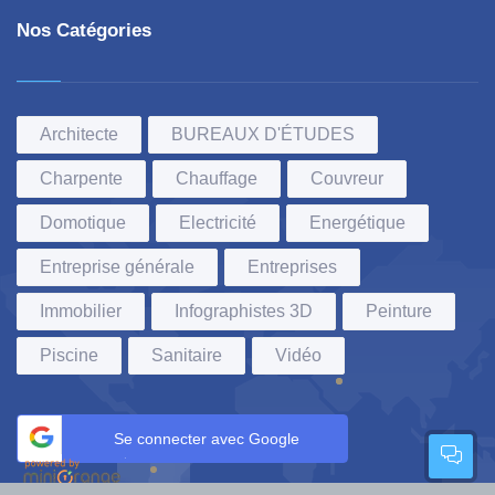
Nos Catégories
Architecte
BUREAUX D'ÉTUDES
Charpente
Chauffage
Couvreur
Domotique
Electricité
Energétique
Entreprise générale
Entreprises
Immobilier
Infographistes 3D
Peinture
Piscine
Sanitaire
Vidéo
Se connecter avec Google