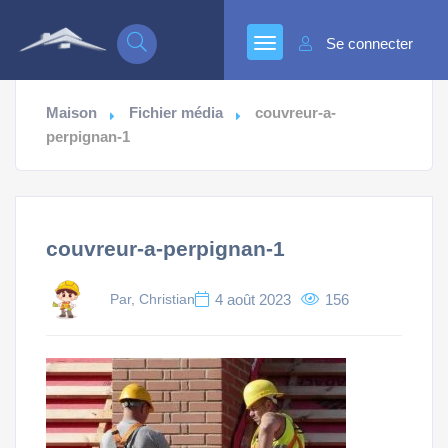
Se connecter
Maison
Fichier média
couvreur-a-
perpignan-1
couvreur-a-perpignan-1
Par, Christian
4 août 2023
156