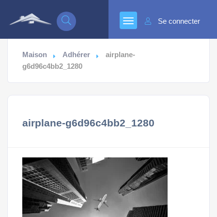
Se connecter
Maison
Adhérer
airplane-
g6d96c4bb2_1280
airplane-g6d96c4bb2_1280