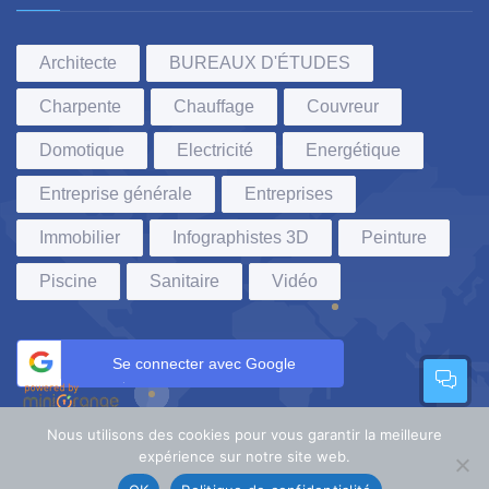
Architecte
BUREAUX D'ÉTUDES
Charpente
Chauffage
Couvreur
Domotique
Electricité
Energétique
Entreprise générale
Entreprises
Immobilier
Infographistes 3D
Peinture
Piscine
Sanitaire
Vidéo
Se connecter avec Google
Nous utilisons des cookies pour vous garantir la meilleure
expérience sur notre site web.
VLdesign
©
2022. Tous droits réservés.