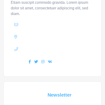
Etiam suscipit commodo gravida. Lorem ipsum
dolor sit amet, consectetuer adipiscing elit, sed
diam.
Mail :
yourmail@domain.com
Adress :
USA 27TH Brooklyn NY
Phone :
+7(111)123456789
Find us :
Subscribe For a
Newsletter
Whant to be notified about new locations ? Just