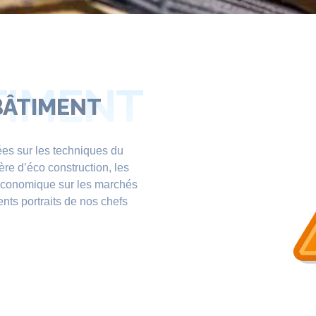
TIMENT
BÂTIMENT
ées sur les techniques du
ère d’éco construction, les
 économique sur les marchés
ents portraits de nos chefs