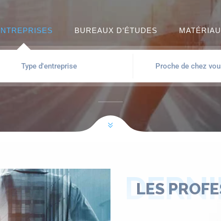
ENTREPRISES
BUREAUX D’ÉTUDES
MATÉRIAU
DERNI
LES PROFE