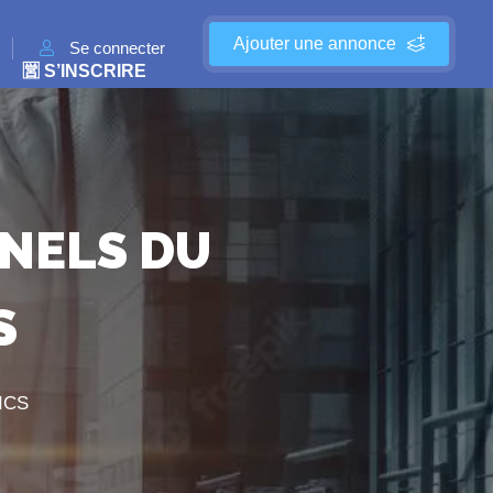
Ajouter une annonce
Se connecter
🈺 S’INSCRIRE
NELS DU
S
ICS