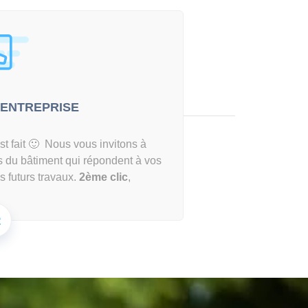
'ENTREPRISE
t fait 🙂 Nous vous invitons à
ls du bâtiment qui répondent à vos
s futurs travaux.
2ème clic
,
2