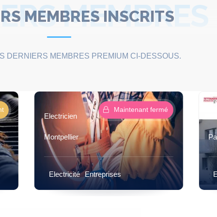
IERS MEMBRES
RS MEMBRES INSCRITS
S DERNIERS MEMBRES PREMIUM CI-DESSOUS.
mé
Ouvert maintenant
Tettamanti Peinture
Payerne
Gy
Entreprises
Peinture
E