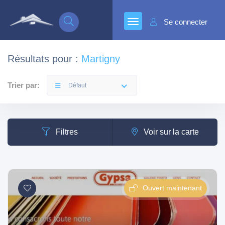
Se connecter
Résultats pour :
Martigny
Trier par:
Défaut
Filtres
Voir sur la carte
Ouvert maintenant