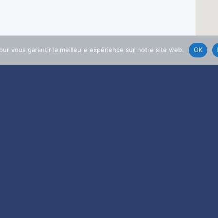
our vous garantir la meilleure expérience sur notre site web.
OK
J'accepte la
politique de confidentialité
 de s'inscrire.