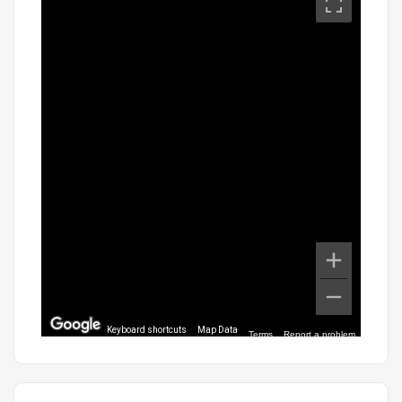
Keyboard shortcuts
Map Data
Terms
Report a problem