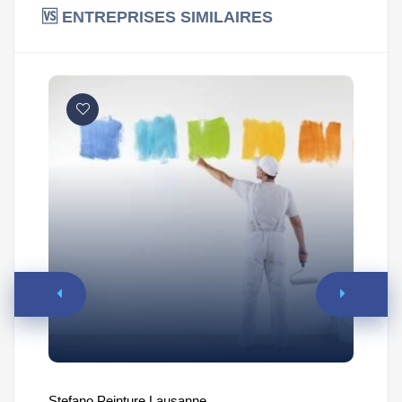
🆚 ENTREPRISES SIMILAIRES
Stefano Peinture Lausanne
Ste