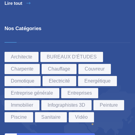
Lire tout
Nos Catégories
Architecte
BUREAUX D'ÉTUDES
Charpente
Chauffage
Couvreur
Domotique
Electricité
Energétique
Entreprise générale
Entreprises
Immobilier
Infographistes 3D
Peinture
Piscine
Sanitaire
Vidéo