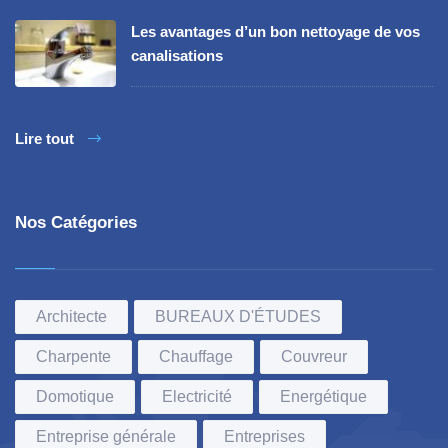
Les avantages d’un bon nettoyage de vos
canalisations
Lire tout
Nos Catégories
Architecte
BUREAUX D'ÉTUDES
Charpente
Chauffage
Couvreur
Domotique
Electricité
Energétique
Entreprise générale
Entreprises